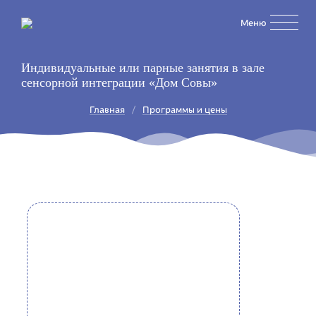
Перейти
Меню
к
основному
содержанию
Индивидуальные или парные занятия в зале
сенсорной интеграции «Дом Совы»
Строка
Главная
Программы и цены
навигации