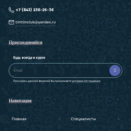
+7 (843) 236-25-36
timtimclub@yandex.ru
Присоединяйся
Будь всегда в курсе
Блок
Email

Пользуясь данной формой Вы принимаете
условия соглашения
Навигация
Главная
Специалисты