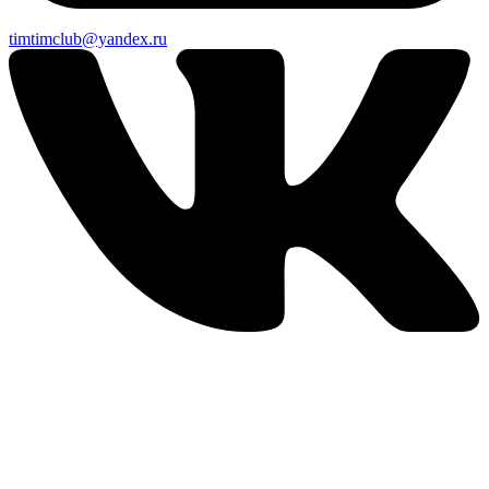
timtimclub@yandex.ru